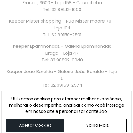
Franco, 3600 - Loja 158 - Cascatinha
Tel: 32 99142-1050
Keeper Mister shopping - Rua Mister moore 70 -
Loja 104
Tel: 32 99159-2501
Keeper Epaminondas - Galeria Epaminondas
Braga - Loja 47
Tel: 32 98892-0040
Keeper Joao Beraldo - Galeria João Beraldo - Loja
6
Tel: 32 99159-2574
Petrópolis - RJ
Utilizamos cookies para oferecer melhor experiência,
melhorar o desempenho, analisar como você interage
Keeper Petrópolis - Rua Teresa, 321
em nosso site e personalizar conteúdo.
Tel: 24 99395-1084
Aceitar Cookies
Saiba Mais
ADICIONAR À SACOLA